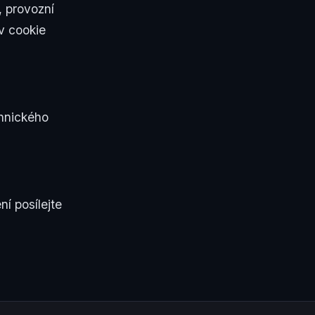
 provozní
v cookie
hnického
í posílejte