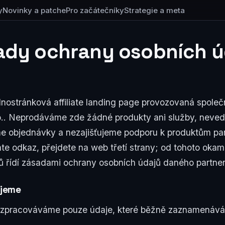
y
Novinky a patche
Pro začátečníky
Strategie a meta
ady ochrany osobních ú
dnostránková affiliate landing page provozovaná společ
.. Neprodáváme zde žádné produkty ani služby, neve
me objednávky a nezajišťujeme podporu k produktům pa
liate odkaz, přejdete na web třetí strany; od tohoto oka
ů řídí zásadami ochrany osobních údajů daného partner
jeme
e zpracováváme pouze údaje, které běžně zaznamenává