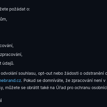
ete požádat o:
jům,
cování,
 zpracování,
t údajů.
odvolání souhlasu, opt-out nebo žádosti o odstranění o
ebrand.cz
. Pokud se domníváte, že zpracování není v
sy, můžete se obrátit také na Úřad pro ochranu osobníc
í