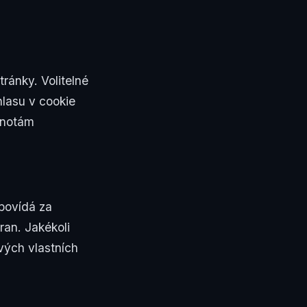
ránky. Volitelné
lasu v cookie
dnotám
dpovídá za
ran. Jakékoli
vých vlastních