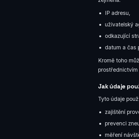
IP adresu,
uživatelský a
odkazující str
datum a čas p
Kromě toho může
prostřednictvím
Jak údaje pou
Tyto údaje použ
zajištění pro
prevenci zneu
měření návště