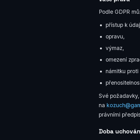
Podle GDPR můž
přístup k úda
opravu,
výmaz,
omezení zpra
námitku proti
přenositelnos
Své požadavky, 
na
kozuch@gam
právními předpi
Doba uchován