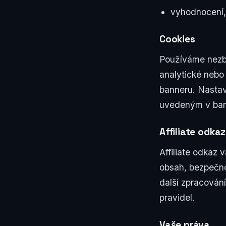
vyhodnocení, 
Cookies
Používáme nezbyt
analytické nebo
banneru. Nastav
uvedeným v ban
Affiliate odkaz
Affiliate odkaz
obsah, bezpečno
další zpracování
pravidel.
Vaše práva