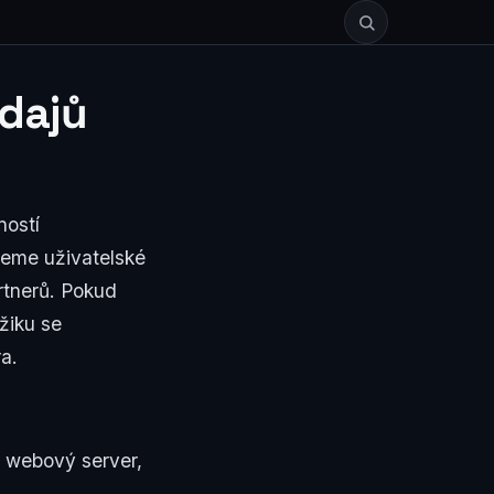
dajů
ností
deme uživatelské
rtnerů. Pokud
mžiku se
a.
 webový server,