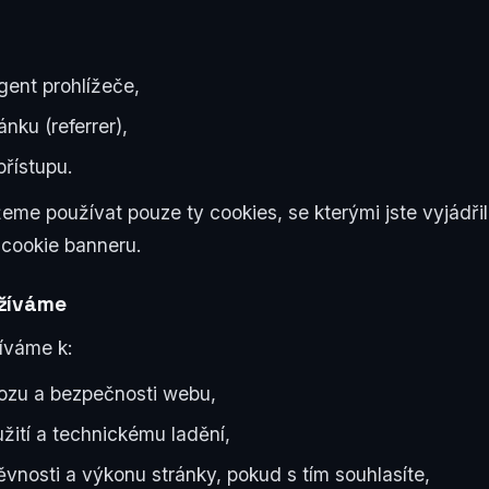
gent prohlížeče,
ánku (referrer),
řístupu.
me používat pouze ty cookies, se kterými jste vyjádřil
 cookie banneru.
žíváme
íváme k:
vozu a bezpečnosti webu,
žití a technickému ladění,
vnosti a výkonu stránky, pokud s tím souhlasíte,