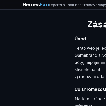
Heroes
Fan
Esports a komunita
Hrdinové
Map
Zás
Úvod
Tento web je je
Gamebrand s.r.o
účty, nepřijímá
kliknete na affi
zpracování údaj
Co shromažďu
Na této stránc
zejména: