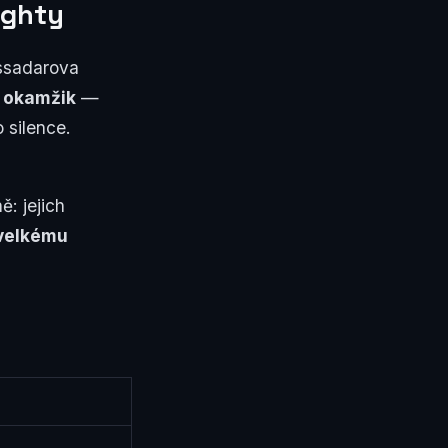
ighty
assadarova
ý okamžik
—
 silence.
ě: jejich
 velkému