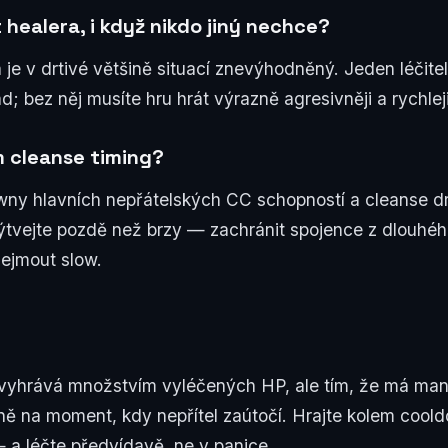
healera, i když nikdo jiný nechce?
je v drtivé většině situací znevýhodněný. Jeden léčitel
d; bez něj musíte hru hrát výrazně agresivněji a rychleji
m cleanse timing?
wny hlavních nepřátelských CC schopností a cleanse dr
lýtvejte pozdě než brzy — zachránit spojence z dlouhé
sejmout slow.
vyhrává množstvím vyléčených HP, ale tím, že má man
ně na moment, kdy nepřítel zaútočí. Hrajte kolem cool
 a léčte předvídavě, ne v panice.