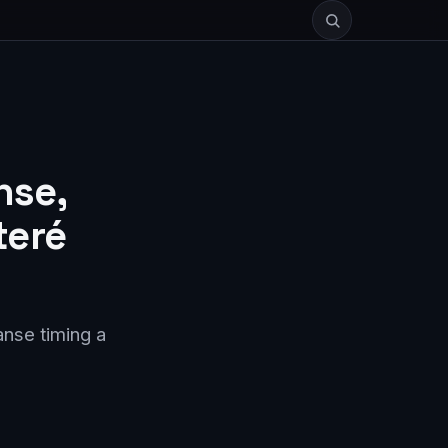
nse,
teré
anse timing a