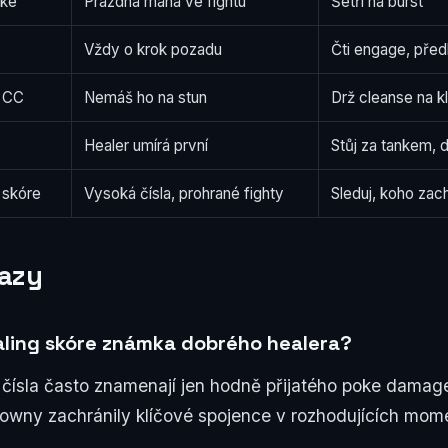
oke
Prázdná mana ve fightu
Šetři na burst
Vždy o krok pozadu
Čti engage, před
ý CC
Nemáš ho na stun
Drž cleanse na k
Healer umírá první
Stůj za tankem, 
 skóre
Vysoká čísla, prohrané fighty
Sleduj, koho zac
azy
aling skóre známka dobrého healera?
čísla často znamenají jen hodně přijatého poke damage.
ldowny zachránily klíčové spojence v rozhodujících mom