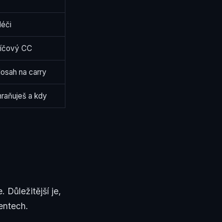
léči
líčový CC
dosah na carry
hraňuješ a kdy
 Důležitější je,
entech.