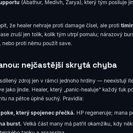
upportu
(Abathur, Medivh, Zarya), který tým posiluje ji
pit, že healer nehraje proti damage čísel, ale proti
timi
ase zruší jen tolik, kolik tým utrpí pomalu; nárazový bu
, nebo proti němu použít save.
anou: nejčastější skrytá chyba
dílený zdroj jen v rámci jednoho hrdiny — neexistují it
e jako jinde. Healer, který „panic-healuje" každý ťuk 
htu na pětce úplně suchý. Pravidla:
poke, který spojenec přečká.
HP regeneruje; mana po
na burst.
Velká část many má patřit okamžiku, kdy něk
elského tanku a assassina.