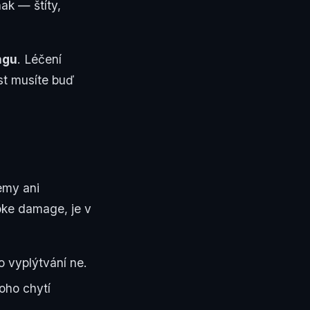
nak — štíty,
ngu
. Léčení
rst musíte buď
emy ani
poke damage, je v
 vyplýtvání ne.
oho chytí