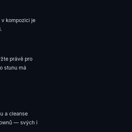
 v kompozici je
.
žte právě pro
ho stunu má
u a cleanse
downů — svých i