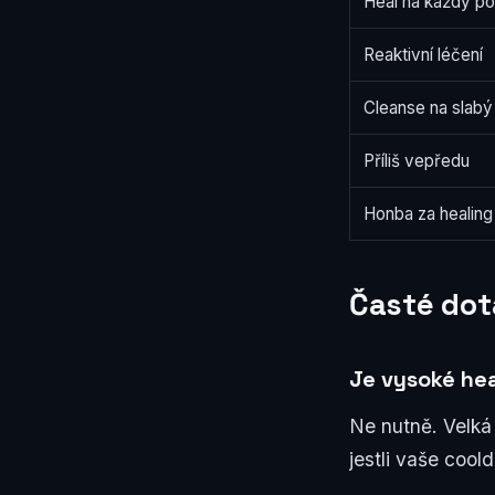
Heal na každý p
Reaktivní léčení
Cleanse na slab
Příliš vepředu
Honba za healing
Časté dot
Je vysoké he
Ne nutně. Velká 
jestli vaše coo