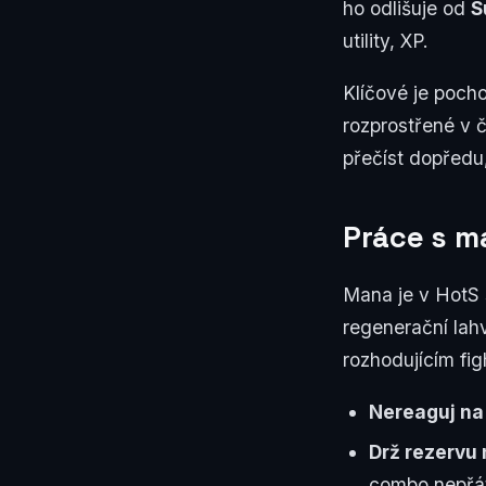
ho odlišuje od
S
utility, XP.
Klíčové je pocho
rozprostřené v č
přečíst dopředu
Práce s m
Mana je v HotS s
regenerační lahv
rozhodujícím fig
Nereaguj na 
Drž rezervu 
combo nepřát