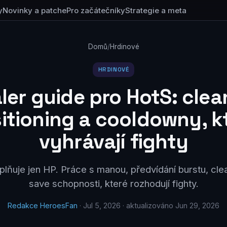
y
Novinky a patche
Pro začátečníky
Strategie a meta
Domů
/
Hrdinové
HRDINOVÉ
ler guide pro HotS: clea
itioning a cooldowny, k
vyhrávají fighty
lňuje jen HP. Práce s manou, předvídání burstu, cle
save schopnosti, které rozhodují fighty.
Redakce HeroesFan
· Jul 5, 2026 · aktualizováno Jun 29, 2026