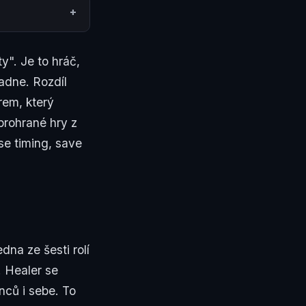
y". Je to hráč,
adne. Rozdíl
rem, který
prohrané hry z
se timing, save
edna ze šesti rolí
 Healer se
nců i sebe. To