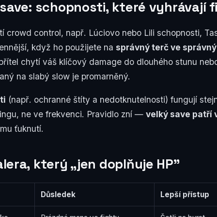
save: schopnosti, které vyhrávají f
í crowd control, např. Lúciovo nebo Lili schopnosti, T
ennější, když ho použijete na
správný terč ve správn
přítel chytí váš klíčový damage do dlouhého stunu nebo
aný na slabý slow je promarněný.
ti
(např. ochranné štíty a nedotknutelnosti) fungují stejn
ingu, ne ve frekvenci. Pravidlo zní —
velký save patří
ímu ťuknutí.
lera, který „jen doplňuje HP"
Důsledek
Lepší přístup