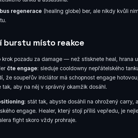
obus regenerace
(healing globe) ber, ale nikdy kvůli n
tu.
í burstu místo reakce
o krok pozadu za damage — než stisknete heal, hrana 
ler
čte engage
: sleduje cooldowny nepřátelského tanku
í, že soupeřův iniciátor má schopnost engage hotovou,
 tak, aby na něj v správný okamžik dosáhl.
sitioning
: stát tak, abyste dosáhli na ohrožený carry, a
kého engage. Healer, který stojí příliš vepředu, je nejlev
lera fight skoro vždy prohraje.