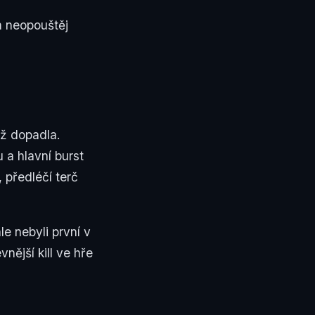
im neopouštěj
už dopadla.
 a hlavní burst
 předléčí terč
le nebyli první v
nější kill ve hře