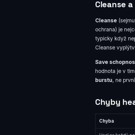
Cleanse a 
Cleanse
(sejmut
ochrana) je nejc
typicky když ne
Cleanse vyplýtv
Save schopnos
hodnota je v tim
burstu
, ne prvn
Chyby hea
Chyba