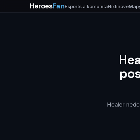
Heroes
Fan
Esports a komunita
Hrdinové
Map
Hea
pos
Healer nedop