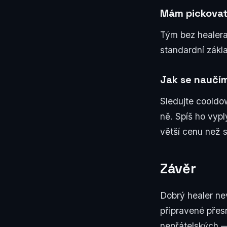
Mám pickovat 
Tým bez healera 
standardní zákla
Jak se naučí
Sledujte cooldo
ně. Spíš ho vyp
větší cenu než 
Závěr
Dobrý healer ne
připravené přes
nepřátelských —