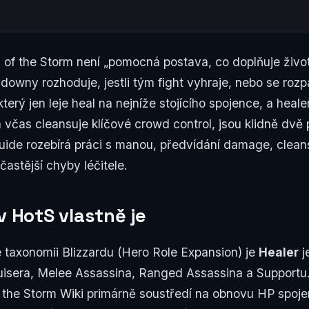
 of the Storm není „pomocná postava, co doplňuje život
downy rozhoduje, jestli tým fight vyhraje, nebo se rozp
terý jen leje heal na nejníže stojícího spojence, a heale
 včas cleansuje klíčové crowd control, jsou klidně dvě 
guide rozebírá práci s manou, předvídání damage, clean
častější chyby léčitele.
v HotS vlastně je
vé taxonomii Blizzardu (Hero Role Expansion) je
Healer
j
uisera, Melee Assassina, Ranged Assassina a Supportu.
 the Storm Wiki primárně soustředí na obnovu HP spoje