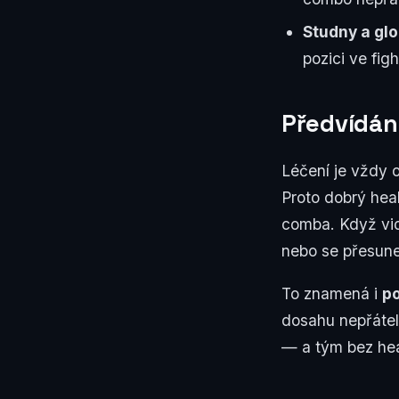
Studny a gl
pozici ve figh
Předvídán
Léčení je vždy 
Proto dobrý hea
comba. Když vid
nebo se přesune
To znamená i
po
dosahu nepřátels
— a tým bez hea